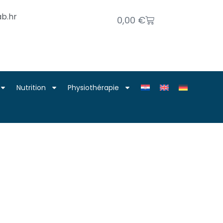
b.hr
0,00
€
Nutrition
Physiothérapie