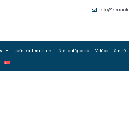
info@mariola
es
Jeûne intermittent
Non catégorisé
Vidéos
Santé