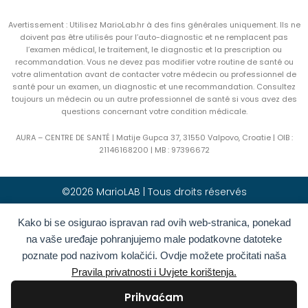
Avertissement : Utilisez MarioLab.hr à des fins générales uniquement. Ils ne
doivent pas être utilisés pour l’auto-diagnostic et ne remplacent pas
l’examen médical, le traitement, le diagnostic et la prescription ou
recommandation. Vous ne devez pas modifier votre routine de santé ou
votre alimentation avant de contacter votre médecin ou professionnel de
santé pour un examen, un diagnostic et une recommandation. Consultez
toujours un médecin ou un autre professionnel de santé si vous avez des
questions concernant votre condition médicale.
AURA – CENTRE DE SANTÉ | Matije Gupca 37, 31550 Valpovo, Croatie |
OIB :
21146168200 |
MB :
97396672
©2026 MarioLAB | Tous droits réservés
Kako bi se osigurao ispravan rad ovih web-stranica, ponekad
Hrvatski
(
Croate
)
English
(
Anglais
)
na vaše uređaje pohranjujemo male podatkovne datoteke
Deutsch
(
Allemand
)
Polski
(
Polonais
)
poznate pod nazivom kolačići. Ovdje možete pročitati naša
Română
(
Roumain
)
Italiano
(
Italien
)
Pravila privatnosti i Uvjete korištenja.
Български
(
Bulgare
)
Français
Prihvaćam
Ελληνικά
(
Grec moderne
)
Slovenčina
(
Slave
)