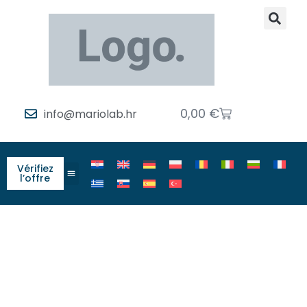
0,00
€
info@mariolab.hr
Vérifiez
l’offre