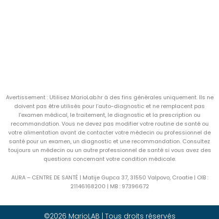
Avertissement : Utilisez MarioLab.hr à des fins générales uniquement. Ils ne
doivent pas être utilisés pour l’auto-diagnostic et ne remplacent pas
l’examen médical, le traitement, le diagnostic et la prescription ou
recommandation. Vous ne devez pas modifier votre routine de santé ou
votre alimentation avant de contacter votre médecin ou professionnel de
santé pour un examen, un diagnostic et une recommandation. Consultez
toujours un médecin ou un autre professionnel de santé si vous avez des
questions concernant votre condition médicale.
AURA – CENTRE DE SANTÉ | Matije Gupca 37, 31550 Valpovo, Croatie |
OIB :
21146168200 |
MB :
97396672
©2026 MarioLAB | Tous droits réservés