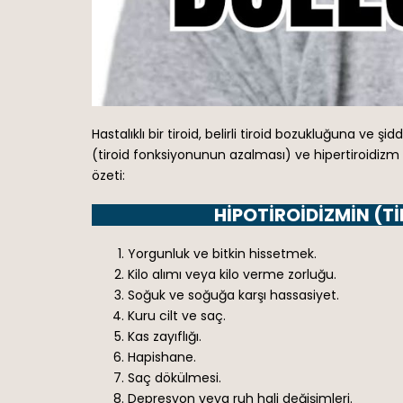
Hastalıklı bir tiroid, belirli tiroid bozukluğuna ve şid
(tiroid fonksiyonunun azalması) ve hipertiroidizm
özeti:
HIPOTIROIDIZMIN (TI
Yorgunluk ve bitkin hissetmek.
Kilo alımı veya kilo verme zorluğu.
Soğuk ve soğuğa karşı hassasiyet.
Kuru cilt ve saç.
Kas zayıflığı.
Hapishane.
Saç dökülmesi.
Depresyon veya ruh hali değişimleri.