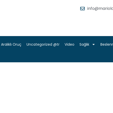
info@mariola
Aralıklı Oruç
Uncategorized @tr
Video
Sağlık
Besle