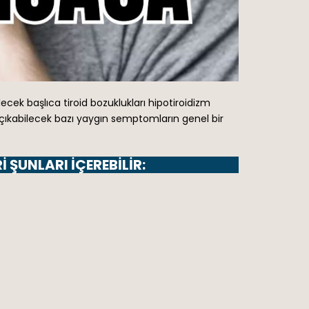
abilecek başlıca tiroid bozuklukları hipotiroidizm
 çıkabilecek bazı yaygın semptomların genel bir
 ŞUNLARI IÇEREBILIR: