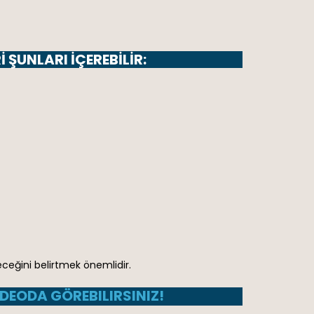
 ŞUNLARI IÇEREBILIR:
eceğini belirtmek önemlidir.
IDEODA GÖREBILIRSINIZ!