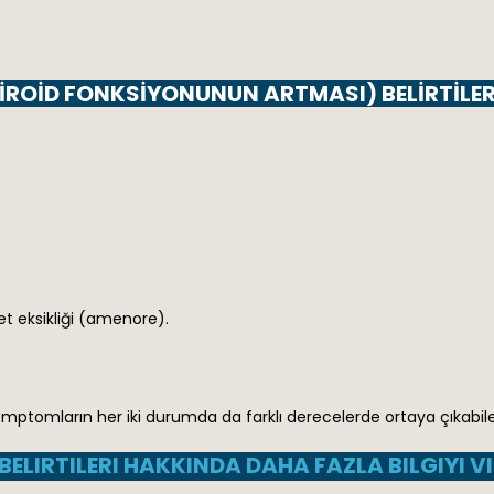
IROID FONKSIYONUNUN ARTMASI) BELIRTILERI
t eksikliği (amenore).
ı semptomların her iki durumda da farklı derecelerde ortaya çıkabil
BELIRTILERI HAKKINDA DAHA FAZLA BILGIYI V