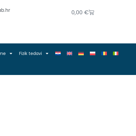
b.hr
0,00
€
nme
Fizik tedavi