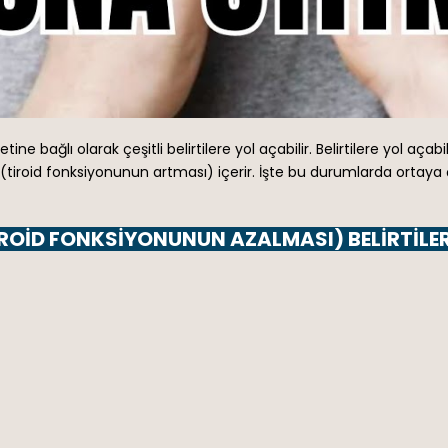
detine bağlı olarak çeşitli belirtilere yol açabilir. Belirtilere yol aç
 (tiroid fonksiyonunun artması) içerir. İşte bu durumlarda ortaya
ROID FONKSIYONUNUN AZALMASI) BELIRTILERI