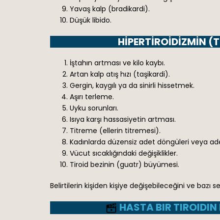
Yavaş kalp (bradikardi).
Düşük libido.
HIPERTIROIDIZMIN (T
İştahın artması ve kilo kaybı.
Artan kalp atış hızı (taşikardi).
Gergin, kaygılı ya da sinirli hissetmek.
Aşırı terleme.
Uyku sorunları.
Isıya karşı hassasiyetin artması.
Titreme (ellerin titremesi).
Kadınlarda düzensiz adet döngüleri veya ade
Vücut sıcaklığındaki değişiklikler.
Tiroid bezinin (guatr) büyümesi.
Belirtilerin kişiden kişiye değişebileceğini ve baz
HASTA BIR TIROIDIN 