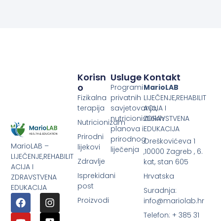
Korisn
Usluge
Kontakt
O
Programi
MarioLAB
Fizikalna
privatnih
LIJEČENJE,REHABILIT
terapija
savjetovanja,
ACIJA I
nutricionističkih
ZDRAVSTVENA
Nutricionizam
planova i
EDUKACIJA
Prirodni
prirodnog
Oreškovićeva 1
MarioLAB –
lijekovi
liječenja
,10000 Zagreb , 6.
LIJEČENJE,REHABILIT
Zdravlje
kat, stan 605
ACIJA I
Isprekidani
Hrvatska
ZDRAVSTVENA
post
EDUKACIJA
Suradnja:
Proizvodi
info@mariolab.hr
Telefon: + 385 31