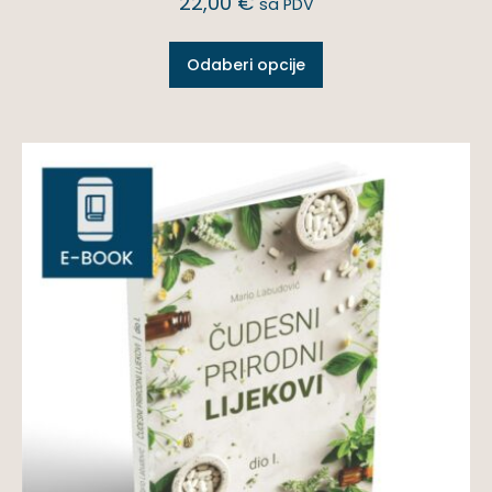
22,00
€
sa PDV
Odaberi opcije