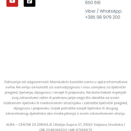
650 616
Viber / WhatsApp:
+385 98 9179 200
Odricanje od odgovornosti: MarioLab.hr koristite samo u opće informativne
svrhe. Ne smiju se koristiti za samodijagnozu i nisu zamjena za liječnički
pregled, liječenje, dijagnozu i recept ili preporuku. Ne biste trebali mijenjati
svoj zdravstveni režim ili prehranu prije nego što obratite se svom
izabranom liječniku ili medicinskom stručnjaku i zatražite liječnički pregled,
dijagnozu i preporuku. Uvijek potražite savjet liječnika ili drugog
zdravstvenog djelatnika ako imate pitanja o svom zdravstvenom stanju.
AURA – CENTAR ZA ZDRAVLJE | Matije Gupca 37, 31550 Valpovo, Hrvatska |
OIB:
21146168200 |
MB:
97396672