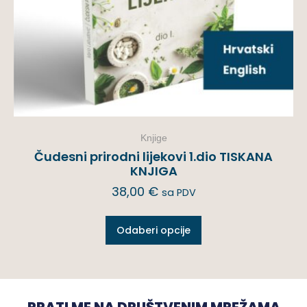
Knjige
Čudesni prirodni lijekovi 1.dio TISKANA
KNJIGA
38,00
€
sa PDV
Odaberi opcije
PRATI ME NA DRUŠTVENIM MREŽAMA