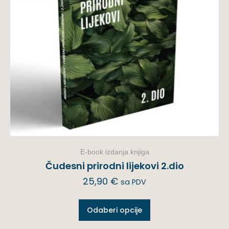
E-book izdanja knjiga
Čudesni prirodni lijekovi 2.dio
25,90
€
sa PDV
Odaberi opcije