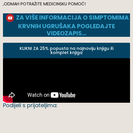
,ODMAH POTRAŽITE MEDICINSKU POMOĆ!
ZA VIŠE INFORMACIJA O SIMPTOMIMA
KRVNIH UGRUŠAKA POGLEDAJTE
VIDEOZAPIS…
KLIKNI ZA 25% popusta na najnoviju knjigu ili
komplet knjiga
Podijeli s prijateljima: