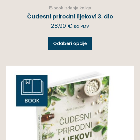
E-book izdanja knjiga
Čudesni prirodni lijekovi 3. dio
28,90
€
sa PDV
Odaberi opcije