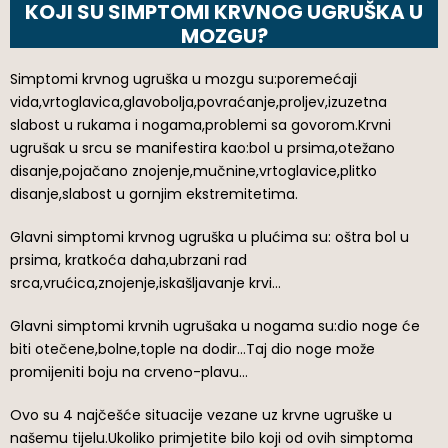
KOJI SU SIMPTOMI KRVNOG UGRUŠKA U
MOZGU?
Simptomi krvnog ugruška u mozgu su:poremećaji
vida,vrtoglavica,glavobolja,povraćanje,proljev,izuzetna
slabost u rukama i nogama,problemi sa govorom.Krvni
ugrušak u srcu se manifestira kao:bol u prsima,otežano
disanje,pojačano znojenje,mučnine,vrtoglavice,plitko
disanje,slabost u gornjim ekstremitetima.
Glavni simptomi krvnog ugruška u plućima su: oštra bol u
prsima, kratkoća daha,ubrzani rad
srca,vrućica,znojenje,iskašljavanje krvi…
Glavni simptomi krvnih ugrušaka u nogama su:dio noge će
biti otečene,bolne,tople na dodir…Taj dio noge može
promijeniti boju na crveno-plavu…
Ovo su 4 najčešće situacije vezane uz krvne ugruške u
našemu tijelu.Ukoliko primjetite bilo koji od ovih simptoma