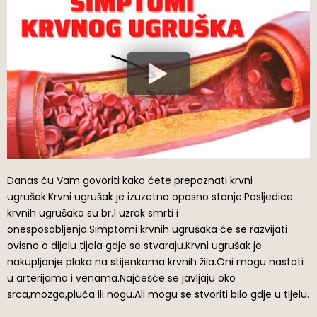
Danas ću Vam govoriti kako ćete prepoznati krvni
ugrušak.Krvni ugrušak je izuzetno opasno stanje.Posljedice
krvnih ugrušaka su br.1 uzrok smrti i
onesposobljenja.Simptomi krvnih ugrušaka će se razvijati
ovisno o dijelu tijela gdje se stvaraju.Krvni ugrušak je
nakupljanje plaka na stijenkama krvnih žila.Oni mogu nastati
u arterijama i venama.Najčešće se javljaju oko
srca,mozga,pluća ili nogu.Ali mogu se stvoriti bilo gdje u tijelu.