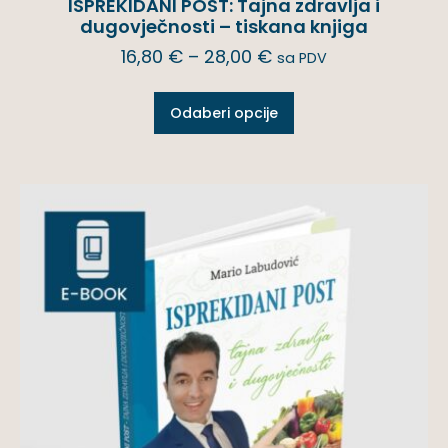
ISPREKIDANI POST: Tajna zdravlja i
dugovječnosti – tiskana knjiga
16,80
€
–
28,00
€
sa PDV
Odaberi opcije