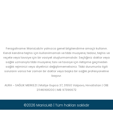
Feragatname: MarioLab.hr yalnızca genel bilgilendirme amaçlı kullanın.
Kendi kendine teşhis için kullanılmamalı ve tıbbi muayene, tedavi, teşhis ve
reçete veya tavsiye için bir vasiyet oluşturmamalıdır. Seçtiğiniz doktor veya
sağlık uzmanıyla tıbbi muayene, tanı ve tavsiye için iletişime geçmeden
sağlık rejiminizi veya diyetinizi değiştirmemelisiniz. Tıbbi durumunla ilgili
soruların varsa her zaman bir doktor veya başka bir sağlık profesyoneline
başvur.
AURA – SAĞLIK MERKEZI | Matije Gupca 37, 31550 Valpovo, Hırvatistan |
OIB:
21146168200 |
MB:
97396672
©2026 MarioLAB | Tüm hakları saklıdır