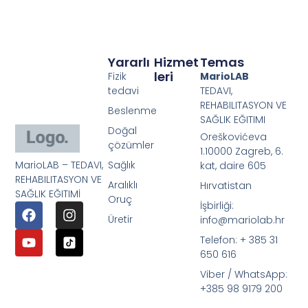
Yararlı
Hizmet
Temas
Leri
Fizik
MarioLAB
tedavi
TEDAVI,
REHABILITASYON VE
Beslenme
SAĞLIK EĞITIMI
Doğal
Oreškovićeva
çözümler
1.10000 Zagreb, 6.
MarioLAB – TEDAVI,
Sağlık
kat, daire 605
REHABILITASYON VE
Aralıklı
Hırvatistan
SAĞLIK EĞITIMİ
Oruç
İşbirliği:
Üretir
info@mariolab.hr
Telefon: + 385 31
650 616
Viber / WhatsApp:
+385 98 9179 200