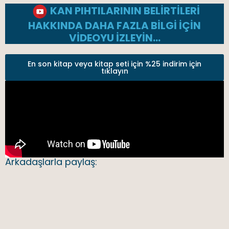
KAN PIHTILARININ BELIRTILERI
HAKKINDA DAHA FAZLA BILGI IÇIN
VIDEOYU IZLEYIN…
En son kitap veya kitap seti için %25 indirim için
tıklayın
Arkadaşlarla paylaş: