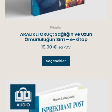
Kitaplar
ARALIKLI ORUÇ: Sağlığın ve Uzun
Ömürlülüğün Sırrı – e-kitap
19,90
€
sa PDV
Seçenekler