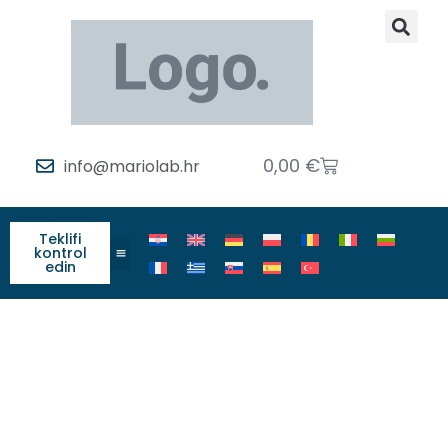
0,00
€
info@mariolab.hr
Teklifi
kontrol
edin