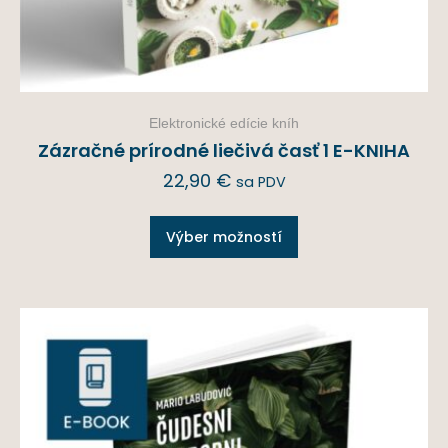
Elektronické edície kníh
Zázračné prírodné liečivá časť 1 E-KNIHA
22,90
€
sa PDV
Výber možností