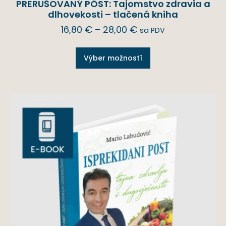
PRERUŠOVANÝ PÔST: Tajomstvo zdravia a
dlhovekosti – tlačená kniha
16,80
€
–
28,00
€
sa PDV
Výber možností