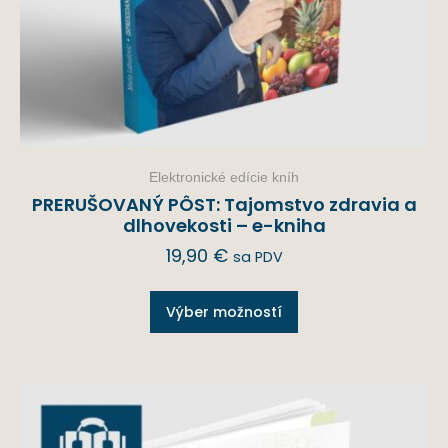
Elektronické edície kníh
PRERUŠOVANÝ PÔST: Tajomstvo zdravia a
dlhovekosti – e-kniha
19,90
€
sa PDV
Výber možností