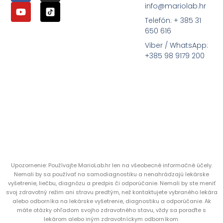
info@mariolab.hr
Telefón: + 385 31
650 616
Viber / WhatsApp:
+385 98 9179 200
Upozornenie: Používajte MarioLab.hr len na všeobecné informačné účely.
Nemali by sa používať na samodiagnostiku a nenahrádzajú lekárske
vyšetrenie, liečbu, diagnózu a predpis či odporúčanie. Nemali by ste meniť
svoj zdravotný režim ani stravu predtým, než kontaktujete vybraného lekára
alebo odborníka na lekárske vyšetrenie, diagnostiku a odporúčanie. Ak
máte otázky ohľadom svojho zdravotného stavu, vždy sa poraďte s
lekárom alebo iným zdravotníckym odborníkom.