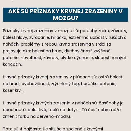
AKÉ SÚ PRÍZNAKY KRVNEJ ZRAZENINY V
MOZGU?
Príznaky krvnej zrazeniny v mozgu sú: poruchy zraku, závraty,
bolesť hlavy, zvracanie, hnačka, extrémna slabosť v rukách a
nohách, problémy s rečou. Krvná zrazenina v srdci sa
prejavuje ako: bolesť na hrudi, dýchavičnosť, zvýšené
potenie, nevoľnosť, závraty, plytké dýchanie, slabosť horných
končatín.
Hlavné príznaky krvnej zrazeniny v pľúcach sú: ostrá bolesť
na hrudi, dýchavičnosť, zrýchlený tep, horúčka, potenie,
kašeľ krvi…
Hlavné príznaky krvných zrazenín v nohách sú: časť nohy je
opuchnutá, bolestivá, teplá na dotyk… Tá časť nohy môže
zmeniť farbu na červeno-modrú…
Toto sú 4 najčastejšie situácie spojené s krvnými