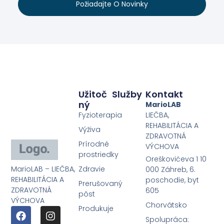
Požiadajte O Novinky
Užitoč
Služby
Kontakt
Ný
MarioLAB
Fyzioterapia
LIEČBA,
REHABILITÁCIA A
Výživa
ZDRAVOTNÁ
Prírodné
VÝCHOVA
prostriedky
Oreškovićeva 1 10
MarioLAB – LIEČBA,
Zdravie
000 Záhreb, 6.
REHABILITÁCIA A
poschodie, byt
Prerušovaný
ZDRAVOTNÁ
605
pôst
VÝCHOVA
Chorvátsko
Produkuje
Spolupráca: