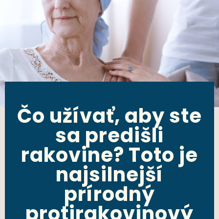
Čo užívať, aby ste
sa predišli
rakovine? Toto je
najsilnejší
prírodný
protirakovinový