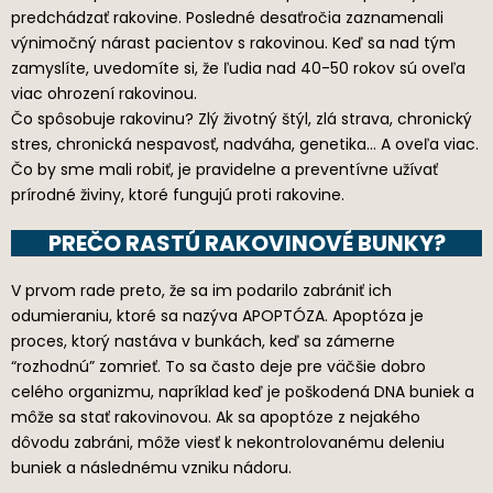
predchádzať rakovine. Posledné desaťročia zaznamenali
výnimočný nárast pacientov s rakovinou. Keď sa nad tým
zamyslíte, uvedomíte si, že ľudia nad 40-50 rokov sú oveľa
viac ohrození rakovinou.
Čo spôsobuje rakovinu? Zlý životný štýl, zlá strava, chronický
stres, chronická nespavosť, nadváha, genetika… A oveľa viac.
Čo by sme mali robiť, je pravidelne a preventívne užívať
prírodné živiny, ktoré fungujú proti rakovine.
PREČO RASTÚ RAKOVINOVÉ BUNKY?
V prvom rade preto, že sa im podarilo zabrániť ich
odumieraniu, ktoré sa nazýva APOPTÓZA. Apoptóza je
proces, ktorý nastáva v bunkách, keď sa zámerne
“rozhodnú” zomrieť. To sa často deje pre väčšie dobro
celého organizmu, napríklad keď je poškodená DNA buniek a
môže sa stať rakovinovou. Ak sa apoptóze z nejakého
dôvodu zabráni, môže viesť k nekontrolovanému deleniu
buniek a následnému vzniku nádoru.