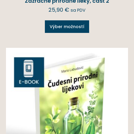
Zázračné prírodné lieky, časť 2
25,90
€
sa PDV
Výber možností