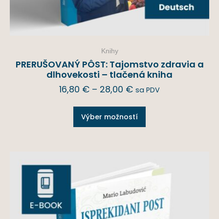
Knihy
PRERUŠOVANÝ PÔST: Tajomstvo zdravia a
dlhovekosti – tlačená kniha
16,80
€
–
28,00
€
sa PDV
Výber možností