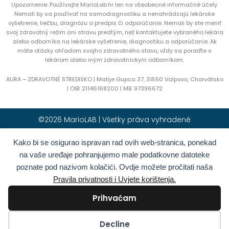
Upozornenie: Používajte MarioLab.hr len na všeobecné informačné účely.
Nemali by sa používať na samodiagnostiku a nenahrádzajú lekárske
vyšetrenie, liečbu, diagnózu a predpis či odporúčanie. Nemali by ste meniť
svoj zdravotný režim ani stravu predtým, než kontaktujete vybraného lekára
alebo odborníka na lekárske vyšetrenie, diagnostiku a odporúčanie. Ak
máte otázky ohľadom svojho zdravotného stavu, vždy sa poraďte s
lekárom alebo iným zdravotníckym odborníkom.
AURA – ZDRAVOTNÉ STREDISKO | Matije Gupca 37, 31550 Valpovo, Chorvátsko
|
OIB:
21146168200 |
MB:
97396672
©2026 MarioLAB | Všetky práva vyhradené
Kako bi se osigurao ispravan rad ovih web-stranica, ponekad
Hrvatski
(
Chorvátština
)
English
(
Angličtina
)
na vaše uređaje pohranjujemo male podatkovne datoteke
Deutsch
(
Nemčina
)
Polski
(
Polština
)
poznate pod nazivom kolačići. Ovdje možete pročitati naša
Română
(
Rumunčina
)
Italiano
(
Taliančina
)
Pravila privatnosti i Uvjete korištenja.
Български
(
Bulharčina
)
Français
(
Francúzština
)
Prihvaćam
Ελληνικά
(
Gréčtina
)
Slovenčina
Español
(
Španielčina
)
Türkçe
(
Turečtina
)
Kolačići
Decline