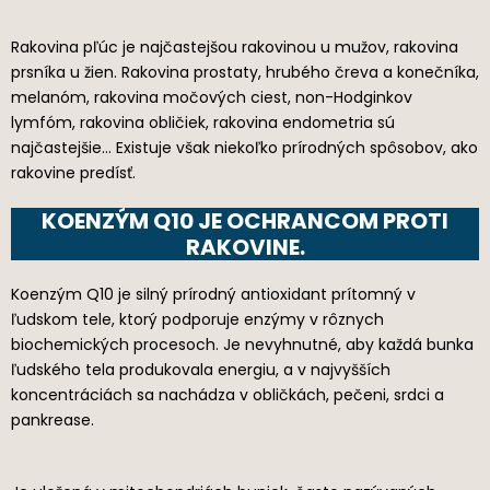
Rakovina pľúc je najčastejšou rakovinou u mužov, rakovina
prsníka u žien. Rakovina prostaty, hrubého čreva a konečníka,
melanóm, rakovina močových ciest, non-Hodginkov
lymfóm, rakovina obličiek, rakovina endometria sú
najčastejšie… Existuje však niekoľko prírodných spôsobov, ako
rakovine predísť.
KOENZÝM Q10 JE OCHRANCOM PROTI
RAKOVINE.
Koenzým Q10 je silný prírodný antioxidant prítomný v
ľudskom tele, ktorý podporuje enzýmy v rôznych
biochemických procesoch. Je nevyhnutné, aby každá bunka
ľudského tela produkovala energiu, a v najvyšších
koncentráciách sa nachádza v obličkách, pečeni, srdci a
pankrease.