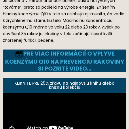
Je uložená v mitochondriách buniek, často nazývaných
“továrne”, preto sa podieľa na výrobe energie. Znížením
hladiny koenzýmu Q10 v tele sa oslabuje aj imunita, čo vedie
k zrýchlenému starnutiu tela. Maximálnu koncentráciu
koenzýmu Q10 máme vo veku 22 alebo 23 rokov. Avšak po
dovŕšení 35 rokov jej hladiny v tele začínajú klesať kvôli
zhoršenej funkcii pečene.
PRE VIAC INFORMÁCIÍ O VPLYVE
KOENZÝMU Q10 NA PREVENCIU RAKOVINY
SI POZRITE VIDEO…
KLIKNITE PRE 25% zľavu na najnovšiu knihu alebo
knižnú kolekciu