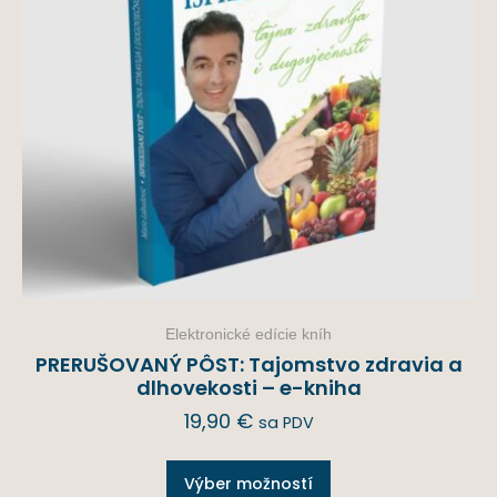
Elektronické edície kníh
PRERUŠOVANÝ PÔST: Tajomstvo zdravia a
dlhovekosti – e-kniha
19,90
€
sa PDV
Výber možností