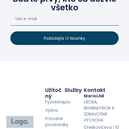
všetko
Požiadajte O Novinky
Užitoč
Služby
Kontakt
Ný
MarioLAB
Fyzioterapia
LIEČBA,
REHABILITÁCIA A
Výživa
ZDRAVOTNÁ
Prírodné
VÝCHOVA
prostriedky
Oreškovićeva 1 10