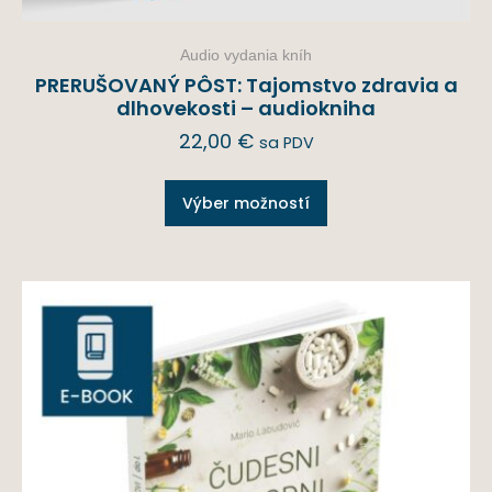
Audio vydania kníh
PRERUŠOVANÝ PÔST: Tajomstvo zdravia a
dlhovekosti – audiokniha
22,00
€
sa PDV
Výber možností