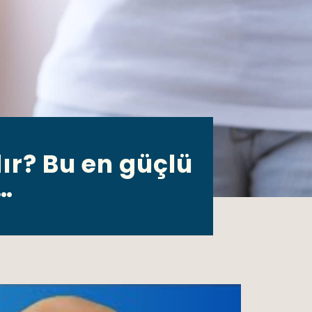
ır? Bu en güçlü
ç…