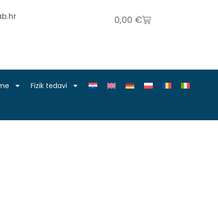
b.hr
0,00
€
nme
Fizik tedavi