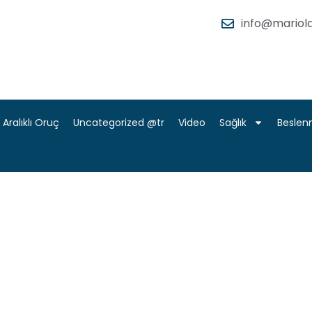
info@mariola
Aralıklı Oruç
Uncategorized @tr
Video
Sağlık
Besle