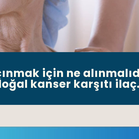
nmak için ne alınmalıd
oğal kanser karşıtı ila