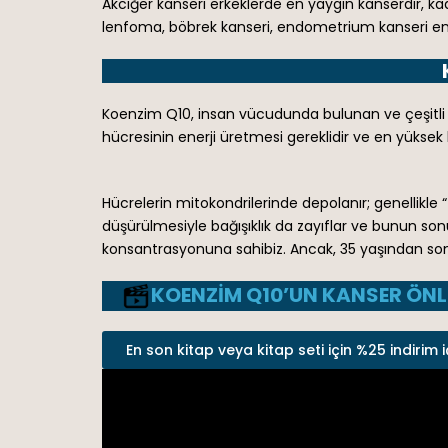
Akciğer kanseri erkeklerde en yaygın kanserdir, ka
lenfoma, böbrek kanseri, endometrium kanseri en y
Koenzim Q10, insan vücudunda bulunan ve çeşitli 
hücresinin enerji üretmesi gereklidir ve en yüksek
Hücrelerin mitokondrilerinde depolanır; genellikle “
düşürülmesiyle bağışıklık da zayıflar ve bunun 
konsantrasyonuna sahibiz. Ancak, 35 yaşından son
KOENZIM Q10’UN KANSER ÖNLE
En son kitap veya kitap seti için %25 indirim i