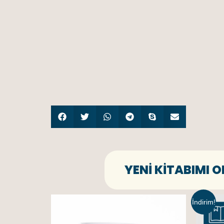
YENI KITABIMI 
İndirim!