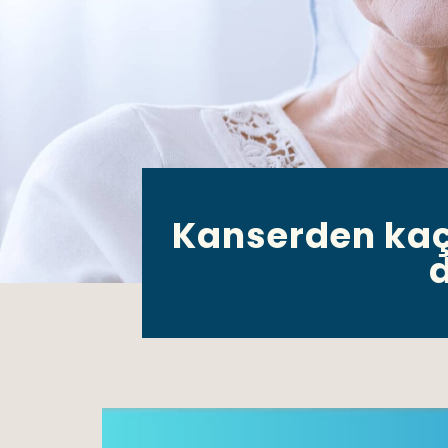
Kanserden kaçı
d