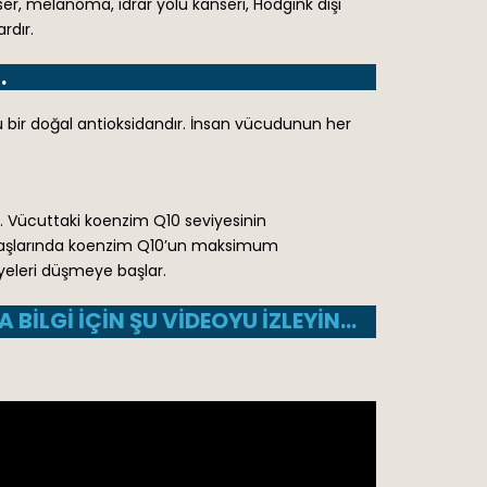
ser, melanoma, idrar yolu kanseri, Hodgink dışı
rdır.
.
 bir doğal antioksidandır. İnsan vücudunun her
lır. Vücuttaki koenzim Q10 seviyesinin
3 yaşlarında koenzim Q10’un maksimum
yeleri düşmeye başlar.
BILGI IÇIN ŞU VIDEOYU IZLEYIN…