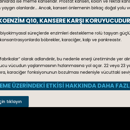
dınlarda ise meme kanseridir. Prostat kanseri, kolon ve rektal kan
aygın olanlardır… Ancak, kanseri önlemenin birkaç doğal yolu va
KOENZIM Q10, KANSERE KARŞI KORUYUCUDUR
biyokimyasal süreçlerde enzimleri destekleme rolü taşıyan güçlü
 konsantrasyonlarda böbrekler, karaciğer, kalp ve pankreastır.
fabrikalar” olarak adlandırılır, bu nedenle enerji üretiminde yer a
sonucu vücudun yaşlanmasının hızlanmasına yol açar. 22 veya 2
ra, karaciğer fonksiyonunun bozulması nedeniyle vücuttaki sevi
ME ÜZERINDEKI ETKISI HAKKINDA DAHA FAZLA 
çin tıklayın