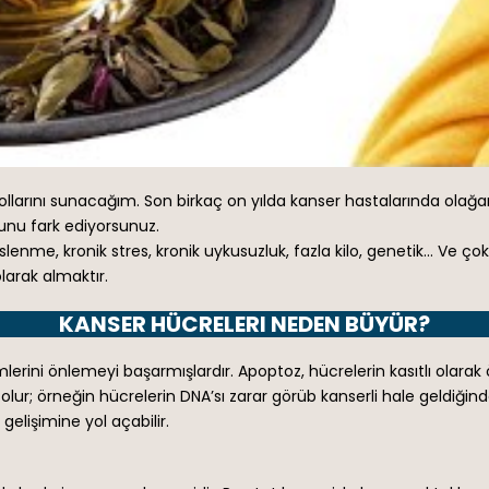
llarını sunacağım. Son birkaç on yılda kanser hastalarında olağa
ğunu fark ediyorsunuz.
lenme, kronik stres, kronik uykusuzluk, fazla kilo, genetik… Ve 
olarak almaktır.
KANSER HÜCRELERI NEDEN BÜYÜR?
erini önlemeyi başarmışlardır. Apoptoz, hücrelerin kasıtlı olarak ö
in olur; örneğin hücrelerin DNA’sı zarar görüb kanserli hale geldiği
lişimine yol açabilir.