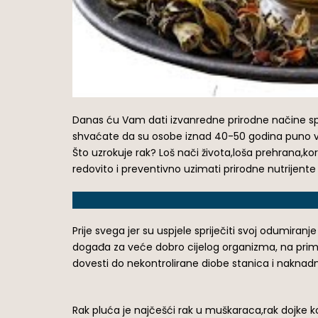
Danas ću Vam dati izvanredne prirodne načine spr
shvaćate da su osobe iznad 40-50 godina puno više
Što uzrokuje rak? Loš nači života,loša prehrana,ko
redovito i preventivno uzimati prirodne nutrijente 
Prije svega jer su uspjele spriječiti svoj odumira
događa za veće dobro cijelog organizma, na primj
dovesti do nekontrolirane diobe stanica i naknad
Rak pluća je najčešći rak u muškaraca,rak dojke