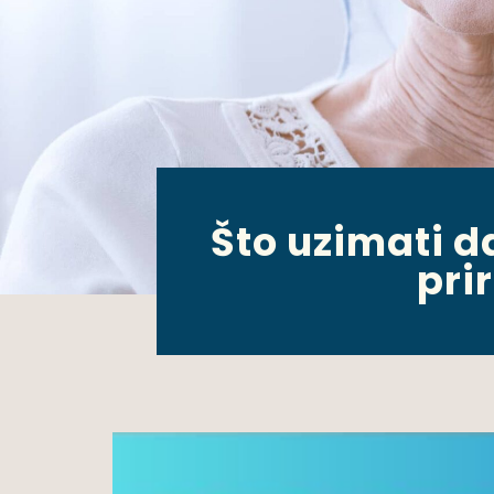
Što uzimati d
pri