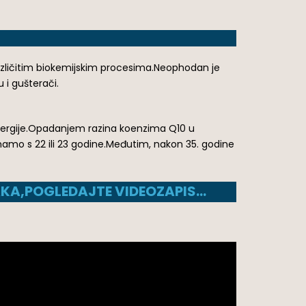
azličitim biokemijskim procesima.Neophodan je
 i gušterači.
 energije.Opadanjem razina koenzima Q10 u
amo s 22 ili 23 godine.Međutim, nakon 35. godine
AKA,POGLEDAJTE VIDEOZAPIS…