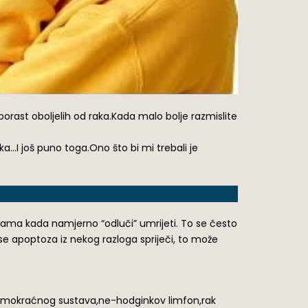
rast oboljelih od raka.Kada malo bolje razmislite
ka…I još puno toga.Ono što bi mi trebali je
nicama kada namjerno “odluči” umrijeti. To se često
e apoptoza iz nekog razloga spriječi, to može
ak mokraćnog sustava,ne-hodginkov limfon,rak