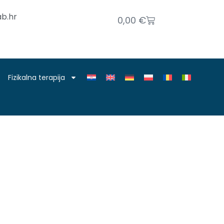
b.hr
0,00
€
Fizikalna terapija