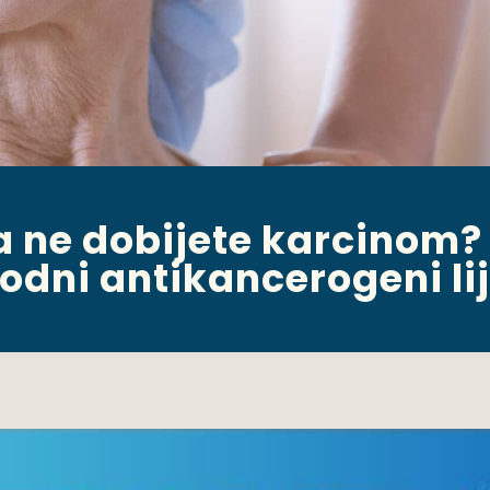
a ne dobijete karcinom? 
rodni antikancerogeni li