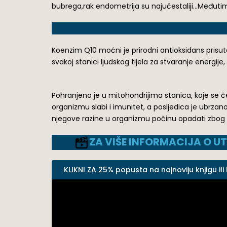
bubrega,rak endometrija su najučestaliji…Međutim 
Koenzim Q10 moćni je prirodni antioksidans prisu
svakoj stanici ljudskog tijela za stvaranje energij
Pohranjena je u mitohondrijima stanica, koje se 
organizmu slabi i imunitet, a posljedica je ubrz
njegove razine u organizmu počinu opadati zbog os
ZA VIŠE INFORMACIJA O U
KLIKNI ZA 25% popusta na najnoviju knjigu ili