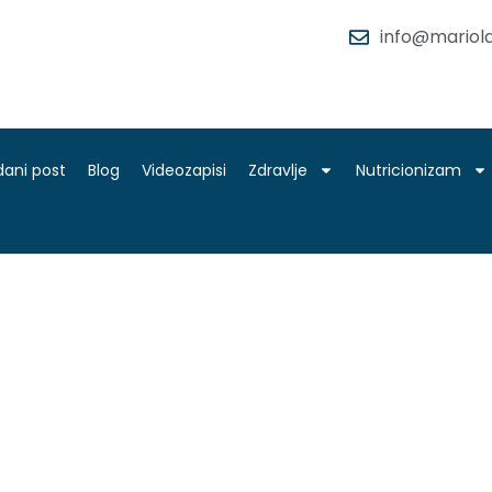
info@mariola
dani post
Blog
Videozapisi
Zdravlje
Nutricionizam