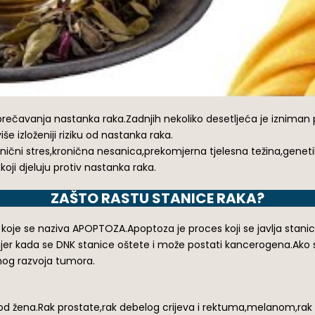
ečavanja nastanka raka.Zadnjih nekoliko desetljeća je izniman po
 izloženiji riziku od nastanka raka.
rnični stres,kronična nesanica,prekomjerna tjelesna težina,geneti
koji djeluju protiv nastanka raka.
ZAŠTO RASTU STANICE RAKA?
nje koje se naziva APOPTOZA.Apoptoza je proces koji se javlja sta
er kada se DNK stanice oštete i može postati kancerogena.Ako s
nog razvoja tumora.
 kod žena.Rak prostate,rak debelog crijeva i rektuma,melanom,r