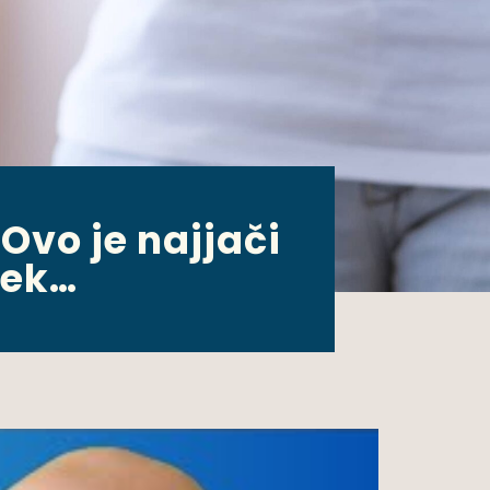
Ovo je najjači
jek…