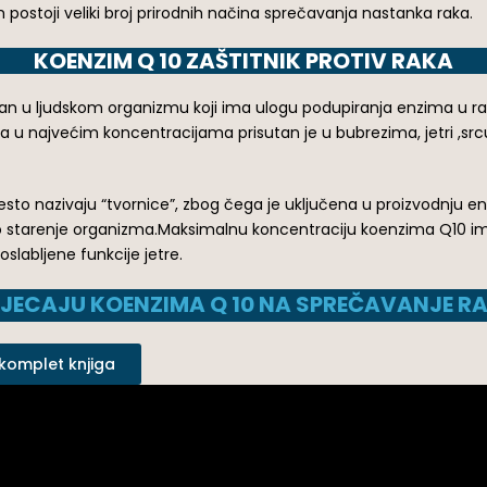
postoji veliki broj prirodnih načina sprečavanja nastanka raka.
KOENZIM Q 10 ZAŠTITNIK PROTIV RAKA
tan u ljudskom organizmu koji ima ulogu podupiranja enzima u r
e, a u najvećim koncentracijama prisutan je u bubrezima, jetri ,srcu
često nazivaju “tvornice”, zbog čega je uključena u proizvodnju
ano starenje organizma.Maksimalnu koncentraciju koenzima Q10 im
labljene funkcije jetre.
TJECAJU KOENZIMA Q 10 NA SPREČAVANJE R
 komplet knjiga