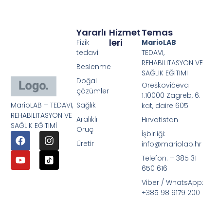
Yararlı
Hizmet
Temas
Leri
Fizik
MarioLAB
tedavi
TEDAVI,
REHABILITASYON VE
Beslenme
SAĞLIK EĞITIMI
Doğal
Oreškovićeva
çözümler
1.10000 Zagreb, 6.
MarioLAB – TEDAVI,
Sağlık
kat, daire 605
REHABILITASYON VE
Aralıklı
Hırvatistan
SAĞLIK EĞITIMİ
Oruç
İşbirliği:
Üretir
info@mariolab.hr
Telefon: + 385 31
650 616
Viber / WhatsApp:
+385 98 9179 200