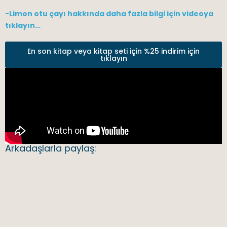
-Limon otu çayı hakkında daha fazla bilgi için videoya
tıklayın…
En son kitap veya kitap seti için %25 indirim için
tıklayın
Arkadaşlarla paylaş: