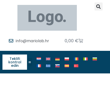
0,00
€
info@mariolab.hr
Teklifi
kontrol
edin