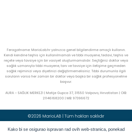
Feragatname: MarioLab.hr yalnızca genel bilgilendirme amaçlı kullanın.
Kendi kendine teşhis için kullanılmamalı ve tıbbi muayene, tedavi, teşhis ve
reçete veya tavsiye için bir vasiyet oluşturmamalıdır. Seçtiğiniz doktor veya
sağlık uzmanıyla tıbbi muayene, tanı ve tavsiye için iletişime geçmeden
sağlık rejiminizi veya diyetinizi değiştirmemelisiniz. Tıbbi durumunla ilgili
soruların varsa her zaman bir doktor veya başka bir sağlık profesyoneline
başvur.
AURA – SAĞLIK MERKEZI | Matije Gupca 37, 31550 Valpovo, Hırvatistan |
OIB:
21146168200 |
MB:
97396672
©2026 MarioLAB | Tüm hakları saklıdır
Kako bi se osigurao ispravan rad ovih web-stranica, ponekad
Hrvatski
(
Hırvatça
)
English
(
İngilizce
)