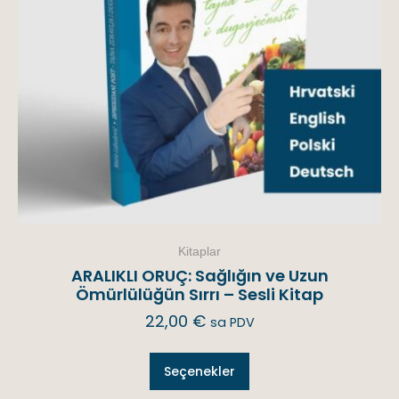
Kitaplar
ARALIKLI ORUÇ: Sağlığın ve Uzun
Ömürlülüğün Sırrı – Sesli Kitap
22,00
€
sa PDV
Seçenekler